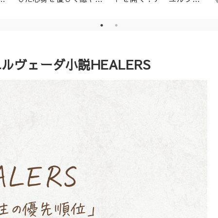
│名古屋市天白区アーユ
ーダ・ニキビ対策1day
ルヴェーダサロン
レッスン（ニームパック
付き）
ルヴェーダ小説HEALERS