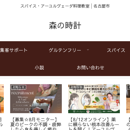
スパイス・アーユルヴェーダ料理教室│名古屋市
森の時計
集客サポート
グルテンフリー
スパイス
小説
お問い合わせ
お知らせ
お知らせ
月
【募集☆8月モニター】
【8/12オンライン】薬
ル
夏のピークの不調・疲弊
に頼らない根本改善ルー
ア
した心身を優しく癒やす
トを開く！アーユルヴェ