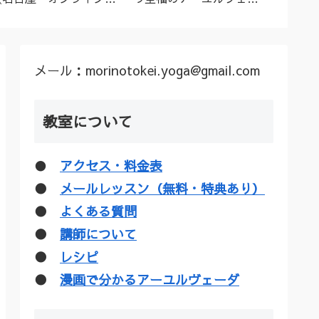
ーユルヴェーダ料理教
ダトリートメント（シロ
ル”な
室・講座》
ダーラほか）
疑惑を
メール：morinotokei.yoga@gmail.com
教室について
●
アクセス・料金表
●
メールレッスン（無料・特典あり）
●
よくある質問
●
講師について
●
レシピ
●
漫画で分かるアーユルヴェーダ