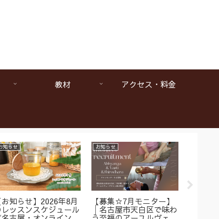
教材
アクセス・料金
お知らせ
お知らせ
お知らせ
【お知らせ】2026年8月
【募集☆7月モニター】
【1da
のレッスンスケジュール
│名古屋市天白区で味わ
ヴェー
《名古屋・オンラインア
う至福のアーユルヴェー
は本当