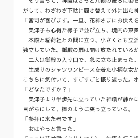
そう言って、神職はさっと几帳の後ろに姿を
がして、わざわざ下駄に履き替えて外に出た
「宮司が喜びます。一旦、花神さまにお供え
美津子も心得た様子で並び立ち、境内の東奥
本殿と稲荷社との間に立つ、小さくとも立派
独立していた。御殿の扉は開け放たれている
二人は御殿の入り口で、急に立ち止まった。
生成りのシャツワンピースを着た小柄な女が
こちらに気付いて、すごすごと振り返った。
「どなたですか？」
美津子より半歩先に立っていた神職が静かに
目がちにして、棒のように突っ立っている。
「参拝に来た者です」
女はやっと言った。