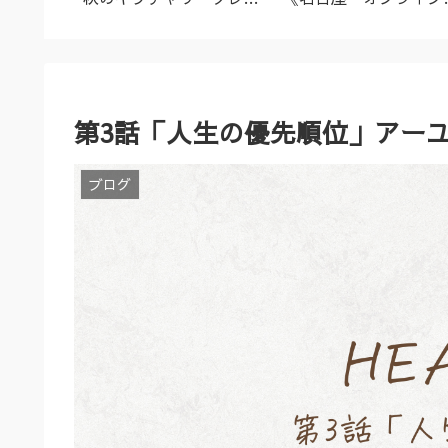
名古屋市
ズ（9/23～10/2）
ーユルヴェーダ料理教
室・講座》
第3話「人生の優先順位」アーユ
ブログ