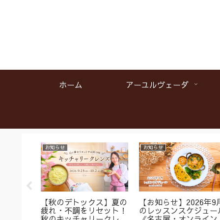
ホーム
アーユルヴェーダ
お知らせ
お知らせ
名】首肩
【秋のデトックス】夏の
【お知らせ】2026年9
くみに
疲れ・不調をリセット！
のレッスンスケジュー
ガ＆バス
秋のキッチャリークレン
《名古屋・オンライン