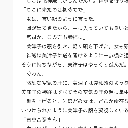
「ここは花神殿（かじんでん）。神事を行う
「ここに来たのは初めてで」
女は、言い訳のように言った。
「風が出てきたから、中に入っていても良い
「宮司か。この方も参拝に」
美津子は顎を引き、軽く頭を下げた。女も頭
神職は美津子に道を開けるように一歩横に退
そうに持ちながら、美津子はゆっくり進んだ
ぐわん。
微細な空気の圧に、美津子は違和感のような
美津子の神経はすべてその空気の圧の源に集
顔を上げると、先ほどの女は、どこか所在な
いつけられたように美津子の顔を凝視してい
「古谷杏奈さん」