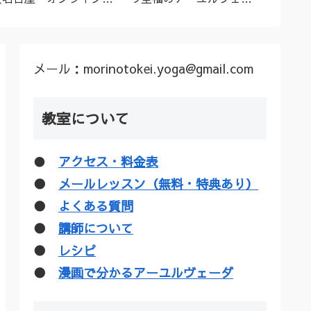
ーユルヴェーダ料理教
ダトリートメント（シロ
ル”な
室・講座》
ダーラほか）
疑惑を
メール：morinotokei.yoga@gmail.com
教室について
●
アクセス・料金表
●
メールレッスン（無料・特典あり）
●
よくある質問
●
講師について
●
レシピ
●
漫画で分かるアーユルヴェーダ