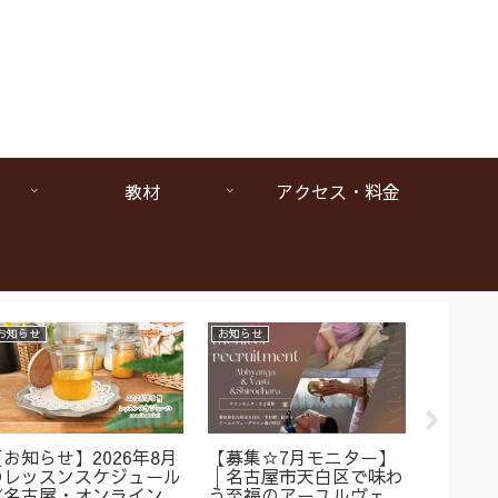
教材
アクセス・料金
お知らせ
お知らせ
お知らせ
【お知らせ】2026年8月
【募集☆7月モニター】
【1da
のレッスンスケジュール
│名古屋市天白区で味わ
ヴェー
《名古屋・オンラインア
う至福のアーユルヴェー
は本当