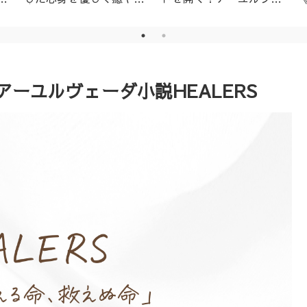
│名古屋市天白区アーユ
ーダ・ニキビ対策1day
ルヴェーダサロン
レッスン（ニームパック
付き）
アーユルヴェーダ小説HEALERS