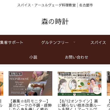
スパイス・アーユルヴェーダ料理教室│名古屋市
森の時計
集客サポート
グルテンフリー
スパイス
小説
お問い合わせ
お知らせ
お知らせ
月
【募集☆8月モニター】
【8/12オンライン】薬
ル
夏のピークの不調・疲弊
に頼らない根本改善ルー
ア
した心身を優しく癒やす
トを開く！アーユルヴェ