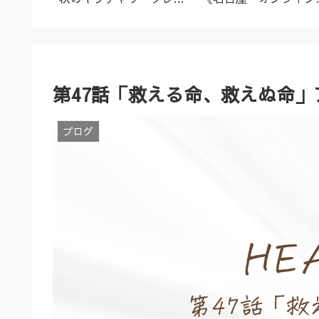
名古屋市
ズ（9/23～10/2）
ーユルヴェーダ料理教
室・講座》
第47話「救える命、救えぬ命」
ブログ