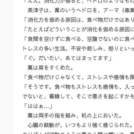
「ええ。消化力が弱ると、ヘドロのようなも
美津子は、薫のいうヘドロを、アーマ（毒素
「消化力を弱める原因は、食べ物だけではあ
「たとえばどういうことが消化を弱める原因
「食間を空けずに食べる、空腹でないのに食
トレスの多い生活。不安や悲しみ、怒りとい
「ぐ。だいたい、あてはまってます」
薫は肩をすくめた。
「食べ物だけじゃなくて、ストレスや感情も
「そうです。食べ物もストレスも感情も、入
でないと、蓄積して、そこで悪さを起こすか
「ははぁ…」
薫は両手の指を組み、机の上においた。
心臓の鼓動が、いつもより強く感じられた。