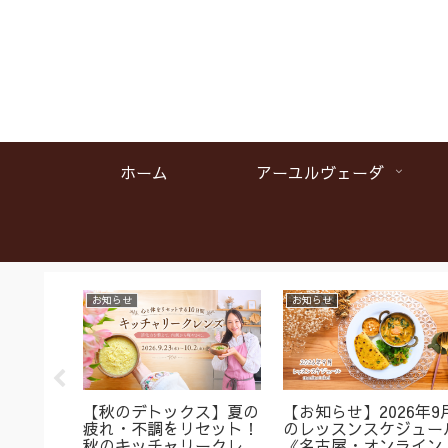
ホーム
アーユルヴェーダ
お知らせ
お知らせ
名】首肩
【秋のデトックス】夏の
【お知らせ】2026年9
くみに
疲れ・不調をリセット！
のレッスンスケジュー
ガ＆バス
秋のキッチャリークレン
《名古屋・オンライン