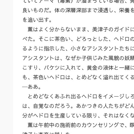
ていてアーマ（毒素）が溜まっている場合、
良いものだ。体の深層深部まで浸透し、栄養
を追い出す。
薫はよく分からないまま、美津子のガイドに
べた。そこに茶色い、どろっとした、ヘドロ
るように指示した、小さなアシスタントたち
アシスタントは、なぜか子供じみた風貌の妖
こすり、バケツに入れて、黄金の液体と一緒
も、茶色いヘドロは、とめどなく溢れ出てく
─ああ。
とめどなくあふれ出るヘドロをイメージしろ
は、自覚なのだろう。あかつきの人たちがど
分がヘドロを生産している限り、それはなく
薫は午前中の施術前のカウンセリングで、瞑