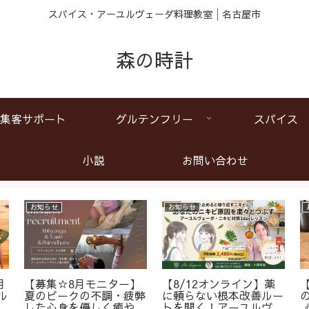
スパイス・アーユルヴェーダ料理教室│名古屋市
森の時計
集客サポート
グルテンフリー
スパイス
小説
お問い合わせ
お知らせ
お知らせ
月
【募集☆8月モニター】
【8/12オンライン】薬
ル
夏のピークの不調・疲弊
に頼らない根本改善ルー
ア
した心身を優しく癒やす
トを開く！アーユルヴェ