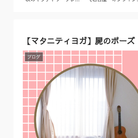
名古屋市
ズ（9/23～10/2）
ーユルヴェーダ料理教
室・講座》
【マタニティヨガ】屍のポーズ
ブログ