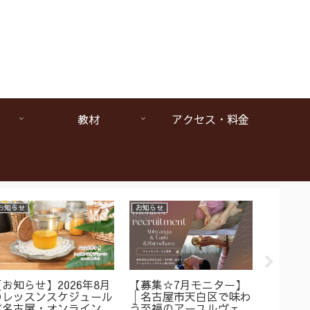
教材
アクセス・料金
お知らせ
お知らせ
お知らせ
【お知らせ】2026年8月
【募集☆7月モニター】
【1da
のレッスンスケジュール
│名古屋市天白区で味わ
ヴェー
《名古屋・オンラインア
う至福のアーユルヴェー
は本当