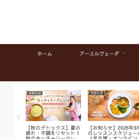
ホーム
アーユルヴェーダ
お知らせ
お知らせ
名】首肩
【秋のデトックス】夏の
【お知らせ】2026年9
くみに
疲れ・不調をリセット！
のレッスンスケジュー
ガ＆バス
秋のキッチャリークレン
《名古屋・オンライン