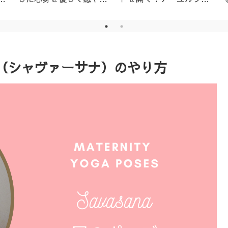
│名古屋市天白区アーユ
ーダ・ニキビ対策1day
ルヴェーダサロン
レッスン（ニームパック
付き）
（シャヴァーサナ）のやり方