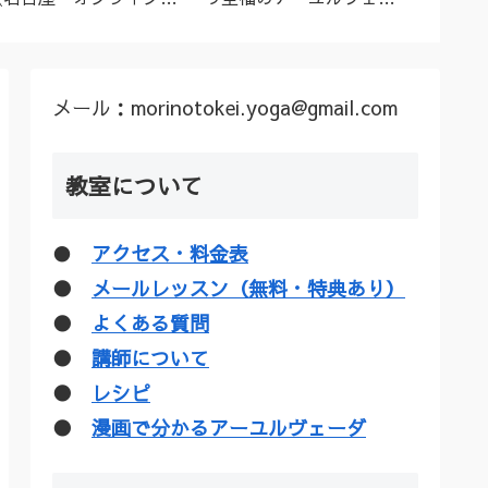
ーユルヴェーダ料理教
ダトリートメント（シロ
ル”な
室・講座》
ダーラほか）
疑惑を
メール：morinotokei.yoga@gmail.com
教室について
●
アクセス・料金表
●
メールレッスン（無料・特典あり）
●
よくある質問
●
講師について
●
レシピ
●
漫画で分かるアーユルヴェーダ