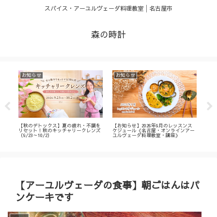
スパイス・アーユルヴェーダ料理教室│名古屋市
森の時計
お知らせ
お知らせ
お
・
【秋のデトックス】夏の疲れ・不調を
【お知らせ】2026年9月のレッスンス
【募
ィ
リセット！秋のキッチャリークレンズ
ケジュール《名古屋・オンラインアー
不調
（9/23～10/2）
ユルヴェーダ料理教室・講座》
名古
ン
【アーユルヴェーダの食事】朝ごはんはパ
ンケーキです