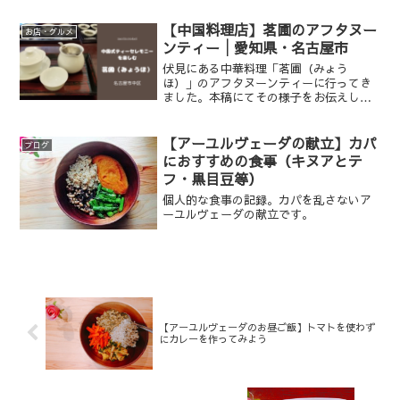
【中国料理店】茗圃のアフタヌー
お店・グルメ
ンティー│愛知県・名古屋市
伏見にある中華料理「茗圃（みょう
ほ）」のアフタヌーンティーに行ってき
ました。本稿にてその様子をお伝えしま
す。
【アーユルヴェーダの献立】カパ
ブログ
におすすめの食事（キヌアとテ
フ・黒目豆等）
個人的な食事の記録。カパを乱さないア
ーユルヴェーダの献立です。
【アーユルヴェーダのお昼ご飯】トマトを使わず
にカレーを作ってみよう