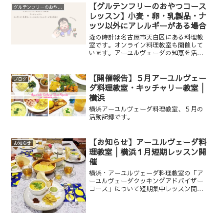
【グルテンフリーのおやつコース
グルテンフリーのおやつ教室
レッスン】小麦・卵・乳製品・ナ
ッツ以外にアレルギーがある場合
森の時計は名古屋市天白区にある料理教
室です。オンライン料理教室も開催して
います。アーユルヴェーダの知恵を活か
したスパイス料理や、グルテンフリーの
おやつをお伝えしています。
【開催報告】５月アーユルヴェー
ブログ
ダ料理教室・キッチャリー教室│
横浜
横浜アーユルヴェーダ料理教室、５月の
活動記録です。
【お知らせ】アーユルヴェーダ料
お知らせ
理教室│横浜１月短期レッスン開
催
横浜・アーユルヴェーダ料理教室の「ア
ーユルヴェーダクッキングアドバイザー
コース」について短期集中レッスン開催
のお知らせです。