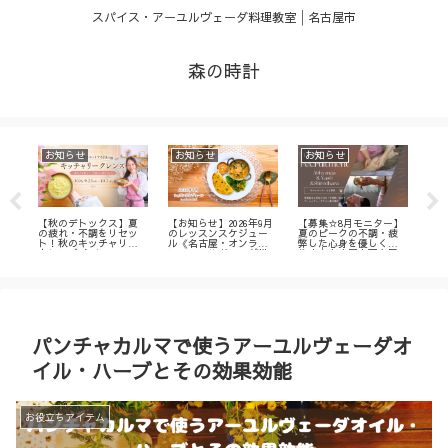
スパイス・アーユルヴェーダ料理教室│名古屋市
森の時計
お知らせ
お知らせ
お知らせ
お
首肩
【秋のデトックス】夏
【お知らせ】2026年9月
【募集☆8月モニター】
【8
に
の疲れ・不調をリセッ
のレッスンスケジュー
夏のピークの不調・疲
に
バス
ト！秋のキッチャリー
ル《名古屋・オンライ
弊した心身を優しく癒
ー
屋
クレンズ（9/23～
ンアーユルヴェーダ料
やす│名古屋市天白区
ヴ
10/2）
理教室・講座》
アーユルヴェーダサロ
1d
ン
パ
パンチャカルマで使うアーユルヴェーダオ
イル・ハーブとその効果効能
お役立ちアイテム