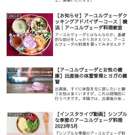
高まり、気づきを得やすい」という精神
面での理由を説明する。最後に美津子
は、自身の経験から、「人を癒すことで
【お知らせ】アーユルヴェーダク
お知らせ
自分も癒される」という想いを語る。そ
ッキングアドバイザーコース│横
してこの新しい施策は、「あかつき大作
浜│アーユルヴェーダ料理教室
戦」と名付けられたのだった。
アーユルヴェーダとはなんなのか、基礎
的な部分をしっかりおさえつつ、アーユ
ルヴェーダの料理を習ってみませんか？
【アーユルヴェーダと女性の健
ブログ
康】出産後の体重管理とヨガの練
習
出産後、すぐに体型を元に戻したいと願
う女性は多くいますが、これは段階的に
行うべきです。本稿では、出産後の体重
管理と、ヨガの練習についてお伝えしま
す。
【インスタライヴ動画】シンプル
アーユルヴェーダ
な季節のアーユルヴェーダ料理
2023年5月
『シンプルな季節のアーユルヴェーダ料