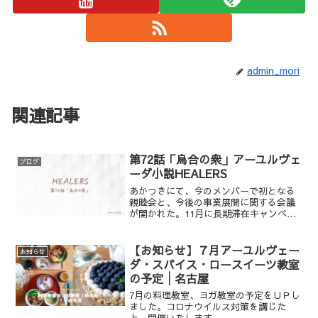
admin_mori
関連記事
第72話「烏合の衆」アーユルヴェ
ブログ
ーダ小説HEALERS
あかつきにて、今のメンバーで初となる
親睦会と、今後の事業展開に関する会議
が開かれた。11月に長期滞在キャンペー
ンを実施し、その前座として7〜8月に
「オンラインキッチャリークレンズ」を
行うという二段構えの企画であった。ス
【お知らせ】７月アーユルヴェー
お知らせ
タッフからは、セラピストの人数、休日
ダ・スパイス・ロースイーツ教室
の確保、最大収容人数4人の是非など、実
の予定│名古屋
現に向けた現実的な懸念が噴出する。小
須賀は4人滞在のクライアント側のメリッ
7月の料理教室、ヨガ教室の予定をＵＰし
トに疑問を呈すが、杏奈は「仲間がいる
ました。コロナウイルス対策を講じた
ことでクライアントのモチベーションが
上、開催いたします。