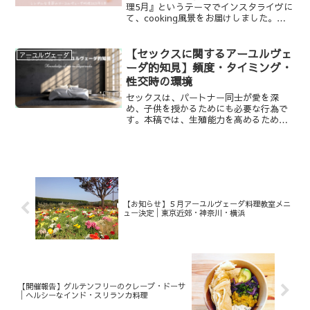
理5月』というテーマでインスタライヴに
て、cooking風景をお届けしました。当
日の様子と、実際の料理動画、簡単なレ
シピメモをご紹介します。
【セックスに関するアーユルヴェ
アーユルヴェーダ
ーダ的知見】頻度・タイミング・
性交時の環境
セックスは、パートナー同士が愛を深
め、子供を授かるためにも必要な行為で
す。本稿では、生殖能力を高めるため
の、セックスに関するアーユルヴェーダ
的知見をご紹介します。
【お知らせ】５月アーユルヴェーダ料理教室メニ
ュー決定│東京近郊・神奈川・横浜
【開催報告】グルテンフリーのクレープ・ドーサ
│ヘルシーなインド・スリランカ料理