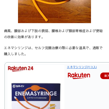
痛風、腰部および下肢の衰弱、腰椎および頸部脊椎症および便秘
の改善に効果があります。
エネマシリンジは、セルフ浣腸治療の際に必要な道具で、通販で
購入しました。
エネマシリンジ(1コ入)
楽