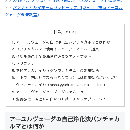
＞＞
3/28 パンチャカルマ経過（横浜アーユルヴェーダ料理教室）
＞＞
パンチャカルマホームセラピーレポ_1,2日目（横浜アーユル
ヴェーダ料理教室）
目次
アーユルヴェーダの自己浄化法パンチャカルマとは何か
パンチャカルマで使用するハーブ・オイル・道具
花粉も撃退！？鼻洗浄に必要なネティポット
トリファラ
アビアンガオイル（ダンワンタラム）の効果効能
日本で下剤として知られたひまし油には効果効能がいっぱい
ヴァスティオイル（pippalyyadi anuvasana Thailam）
アーユルヴェーダハーブ・ダシャムーラ
滋養強壮、若返りの自然のお薬・チャワナプラーシュ
アーユルヴェーダの自己浄化法パンチャカ
ルマとは何か