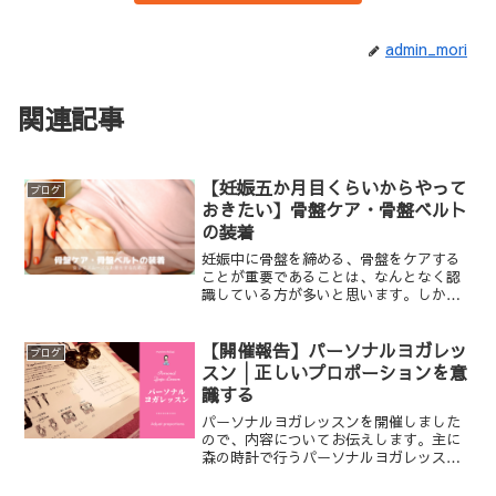
admin_mori
関連記事
【妊娠五か月目くらいからやって
ブログ
おきたい】骨盤ケア・骨盤ベルト
の装着
妊娠中に骨盤を締める、骨盤をケアする
ことが重要であることは、なんとなく認
識している方が多いと思います。しか
し、なぜ重要なのか、どのようにケアし
たらよいかは筆者も分かっていませんで
した。先日、助産院で骨盤ケアの方法に
【開催報告】パーソナルヨガレッ
ブログ
ついて学びましたので、本稿...
スン│正しいプロポーションを意
識する
パーソナルヨガレッスンを開催しました
ので、内容についてお伝えします。主に
森の時計で行うパーソナルヨガレッスン
の特徴のご紹介になります。