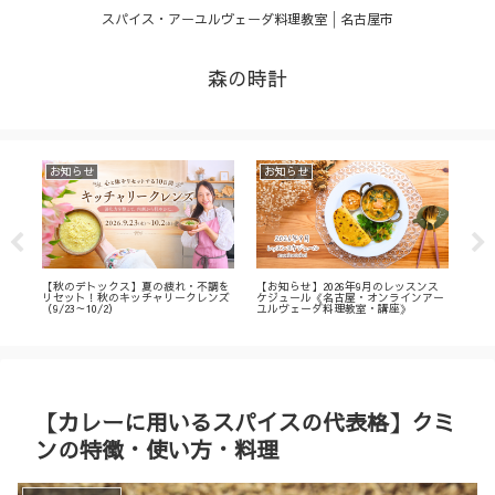
スパイス・アーユルヴェーダ料理教室│名古屋市
森の時計
お知らせ
お知らせ
お
・
【秋のデトックス】夏の疲れ・不調を
【お知らせ】2026年9月のレッスンス
【募
ィ
リセット！秋のキッチャリークレンズ
ケジュール《名古屋・オンラインアー
不調
（9/23～10/2）
ユルヴェーダ料理教室・講座》
名古
ン
【カレーに用いるスパイスの代表格】クミ
ンの特徴・使い方・料理