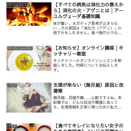
【すべての病気は消化力の衰えか
アーユルヴェーダ
ら】消化の火・アグニとは│アー
ユルヴェーダ基礎知識
体が重い、ネガティブ思考が止まらな
い…その原因は「消化力（アグニ）」の
低下かもしれません。食べ物だけでな
く、感情や経験の消化も司るアグニの正
体とは？アーユルヴェーダが教える、毒
素（アーマ）を溜めないための具体的な
【お知らせ】オンライン講座│キ
オンラインレッスン
リカバリ法をご紹介します。体が重い、
ッチャリー教室
ネガティブ思考が止まらない…その原因
キッチャリーのオンラインレッスンを新
は「消化力（アグニ）」の低下かもしれ
設しました。内容についてお伝えしま
ません。食べ物だけでなく、感情や経験
す。
の消化も司るアグニの正体とは？アーユ
ルヴェーダが教える、毒素（アーマ）を
溜めないための具体的なリカバリ法をご
生理が来ない（無月経）原因と改
紹介します。
ブログ
善策
無月経、月経不順……心配ですよね。本
記事では、どんな状況や環境にあって
も、生理周期を正常に保つために私たち
にできることを、アーユルヴェーダの視
点からお伝えします。
【食べてキレイになりたい女子の
ブログ