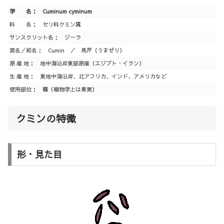
学 名：
Cuminum
cyminum
科 名； セリ科クミン属
サンスクリット名： ジーラ
英名／和名： Cumin ／ 馬芹（うまぜり）
原 産 地： 地中海沿岸東部原産（エジプト・イラン）
生 産 地： 東地中海沿岸、北アフリカ、インド、アメリカなど
使用部位： 種（植物学上は果実）
クミンの特徴
形・見た目