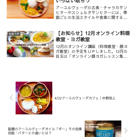
いっぱい取ろう
アーユルヴェーダの古典・チャラカサン
ヒターやスシュルタサンヒターには、季
節ごとの生活スタイルや食事に関するア
ドバイスが書かれています。冬は消化力
がピークを迎えるので、体力をつけるた
めにも少し重めの食事が勧められます。
【お知らせ】12月オンライン料理
お知らせ
教室・ヨガ教室
12月のオンライン講座（料理教室・顔ヨ
ガ教室）の予定をＵＰしました。12月の
目玉は「オンライン顔ヨガレッスン集中
講座」！
4/22アーユルヴェーダカフェ│中野坂上
話題のアーユルヴェーダオイル「ギー」その効果
効能・バターとの違いとは？