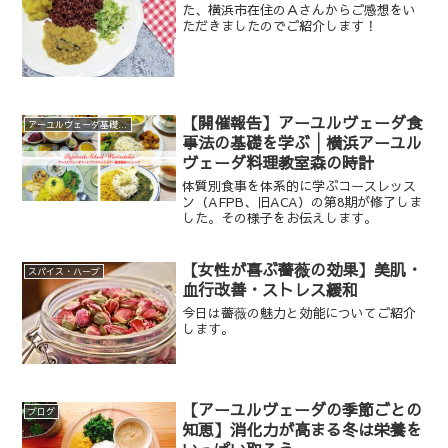
た、横浜市在住のＡさんからご感想をい
ただきましたのでご紹介します！
【開催報告】アーユルヴェーダ食
アーユルヴェーダ基礎講座
事法の基礎を学ぶ│横浜アーユル
ヴェーダ料理教室森の時計
体質別食事を体系的に学ぶコースレッス
ン（AFPB、旧ACA）の第8期が修了しま
した。その様子をお伝えします。
【女性が喜ぶ薔薇の効果】美肌・
スパイス・ハーブ
血行改善・ストレス緩和
今日は薔薇の魅力と効能についてご紹介
します。
【アーユルヴェーダの季節ごとの
ブログ
知恵】消化力が高まる冬は栄養を