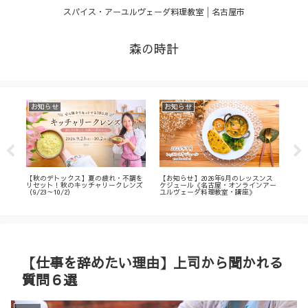
スパイス・アーユルヴェーダ料理教室│名古屋市
森の時計
お知らせ
お知らせ
お
・
【秋のデトックス】夏の疲れ・不調を
【お知らせ】2026年9月のレッスンス
【募
ィ
リセット！秋のキッチャリークレンズ
ケジュール《名古屋・オンラインアー
不調
（9/23～10/2）
ユルヴェーダ料理教室・講座》
名古
ン
【仕事を辞めたい理由】上司から聞かれる
質問６選