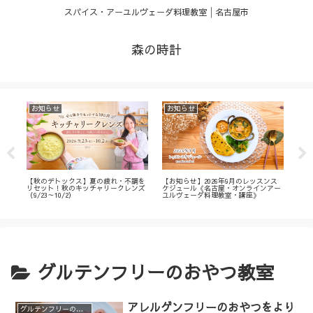
スパイス・アーユルヴェーダ料理教室│名古屋市
森の時計
お知らせ
お知らせ
お
・
【秋のデトックス】夏の疲れ・不調を
【お知らせ】2026年9月のレッスンス
【募
ィ
リセット！秋のキッチャリークレンズ
ケジュール《名古屋・オンラインアー
不調
（9/23～10/2）
ユルヴェーダ料理教室・講座》
名古
ン
グルテンフリーのおやつ教室
アレルゲンフリーのおやつをより
グルテンフリーのおやつ教室