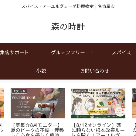
スパイス・アーユルヴェーダ料理教室│名古屋市
森の時計
集客サポート
グルテンフリー
スパイス
小説
お問い合わせ
お知らせ
お知らせ
月
【募集☆8月モニター】
【8/12オンライン】薬
ル
夏のピークの不調・疲弊
に頼らない根本改善ルー
ア
した心身を優しく癒やす
トを開く！アーユルヴェ