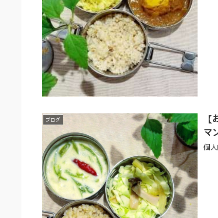
【
ブログ
マ
個人