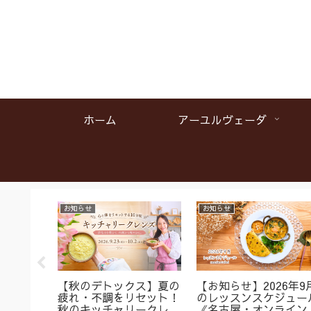
ホーム
アーユルヴェーダ
お知らせ
お知らせ
名】首肩
【秋のデトックス】夏の
【お知らせ】2026年9
くみに
疲れ・不調をリセット！
のレッスンスケジュー
ガ＆バス
秋のキッチャリークレン
《名古屋・オンライン