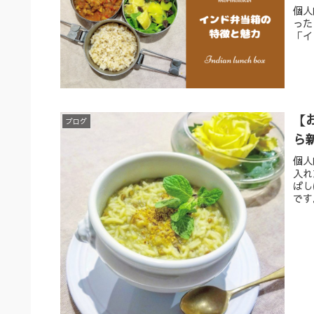
個人
った
「イ
【
ブログ
ら
個人
入れ
ばし
です