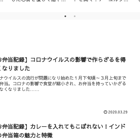
│名古屋市天白区アーユ
ーダ・ニキビ対策1day
ルヴェーダサロン
レッスン（ニームパック
付き）
お弁当記録】コロナウイルスの影響で作らざるを得
くなりました
ナウイルスの流行が問題になり始めた１月下旬頃～３月上旬まで
弁当。コロナの影響で食堂が縮小され、お弁当を持っていかざる
なくなりました……
2020.03.29
お弁当記録】カレーを入れてもこぼれない！インド
の弁当箱の魅力と特徴