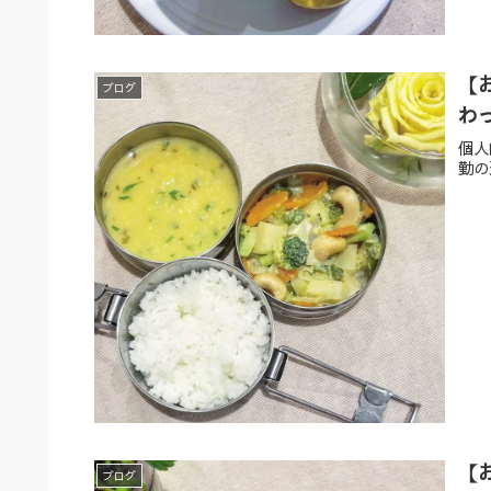
【
ブログ
わ
個人
勤の
【
ブログ