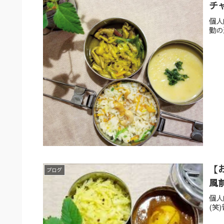
チ
個人
勤の
【
ブログ
風
個人
(笑