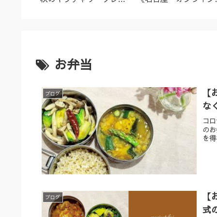
名古屋市
ズ（9/23～10/2）
ーユルヴェーダ料理教
室・講座》
お弁当
【
ブログ
な
コロ
のお
を得
【
ブログ
式