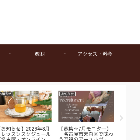
教材
アクセス・料金
お知らせ
お知らせ
お知らせ
【お知らせ】2026年8月
【募集☆7月モニター】
【1da
のレッスンスケジュール
│名古屋市天白区で味わ
ヴェー
《名古屋・オンラインア
う至福のアーユルヴェー
は本当