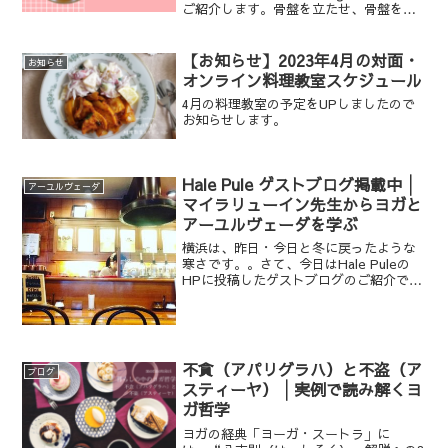
ご紹介します。骨盤を立たせ、骨盤を正
面に向けて行うことで、骨盤周りを整え
ます。
【お知らせ】2023年4月の対面・
お知らせ
オンライン料理教室スケジュール
4月の料理教室の予定をUPしましたので
お知らせします。
Hale Pule ゲストブログ掲載中│
アーユルヴェーダ
マイラリューイン先生からヨガと
アーユルヴェーダを学ぶ
横浜は、昨日・今日と冬に戻ったような
寒さです。。さて、今日はHale Puleの
HPに投稿したゲストブログのご紹介で
す。
不貪（アパリグラハ）と不盗（ア
ブログ
スティーヤ）│実例で読み解くヨ
ガ哲学
ヨガの経典「ヨーガ・スートラ」に