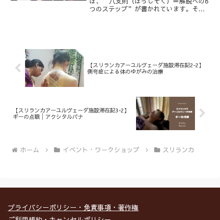
は、“八支則（はっしそく）＝解脱への8
つのステップ”が書かれています。その
中に最初に出てくる「ヤマ」には、日常
生活の指針が説かれており、現代の私達
が生きる上でのヒントがたくさん詰まっ
ています。本稿では、生活の...
【スリランカアーユルヴェーダ施設滞在記2-2】
側弯症による体のゆがみの治療
【スリランカアーユルヴェーダ施設滞在記3-2】
ギーの点眼│アクシタルパナ
ホーム
イベント・ワークショップ
スリランカ
プライバシーポリシー・免責事項・著作権
ご利用規約・キャンセルポリシー