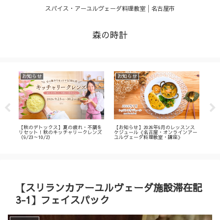
スパイス・アーユルヴェーダ料理教室│名古屋市
森の時計
お知らせ
お知らせ
お
・
【秋のデトックス】夏の疲れ・不調を
【お知らせ】2026年9月のレッスンス
【募
ィ
リセット！秋のキッチャリークレンズ
ケジュール《名古屋・オンラインアー
不調
（9/23～10/2）
ユルヴェーダ料理教室・講座》
名古
ン
【スリランカアーユルヴェーダ施設滞在記
3-1】フェイスパック