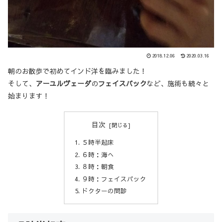
2018.12.06
2020.03.16
朝のお散歩で初めてインド洋を臨みました！
そして、
アーユルヴェーダ
の
フェイスパック
など、施術も続々と
始まります！
目次
５時半起床
６時：海へ
８時：朝食
９時：フェイスパック
ドクターの問診