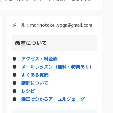
ーユルヴェーダ料理教
ダトリートメント（シロ
ル”な
室・講座》
ダーラほか）
疑惑を
メール：morinotokei.yoga@gmail.com
教室について
●
アクセス・料金表
●
メールレッスン（無料・特典あり）
●
よくある質問
●
講師について
●
レシピ
●
漫画で分かるアーユルヴェーダ