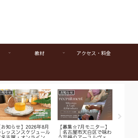
教材
アクセス・料金
お知らせ
お知らせ
お知らせ
【お知らせ】2026年8月
【募集☆7月モニター】
【1da
のレッスンスケジュール
│名古屋市天白区で味わ
ヴェー
《名古屋・オンラインア
う至福のアーユルヴェー
は本当