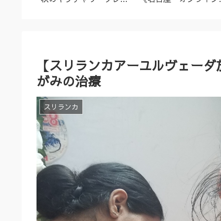
名古屋市
ズ（9/23～10/2）
ーユルヴェーダ料理教
室・講座》
【スリランカアーユルヴェーダ施
がみの治療
スリランカ