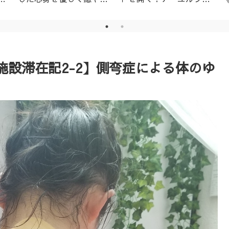
│名古屋市天白区アーユ
ーダ・ニキビ対策1day
ルヴェーダサロン
レッスン（ニームパック
付き）
設滞在記2-2】側弯症による体のゆ