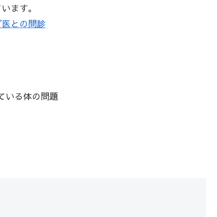
ています。
ダ医との問診
ている体の問題