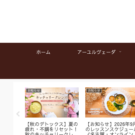
ホーム
アーユルヴェーダ
お知らせ
お知らせ
名】首肩
【秋のデトックス】夏の
【お知らせ】2026年9
くみに
疲れ・不調をリセット！
のレッスンスケジュー
ガ＆バス
秋のキッチャリークレン
《名古屋・オンライン