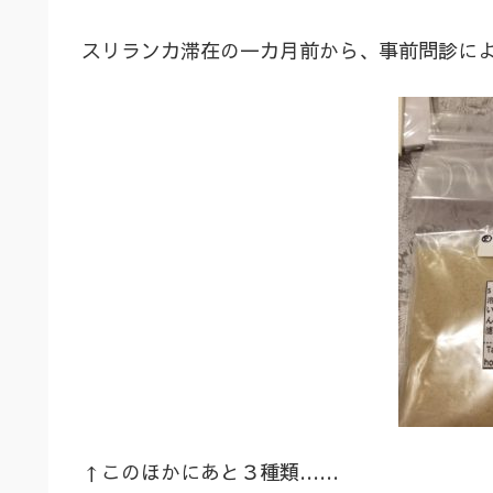
スリランカ滞在の一カ月前から、事前問診に
↑このほかにあと３種類……