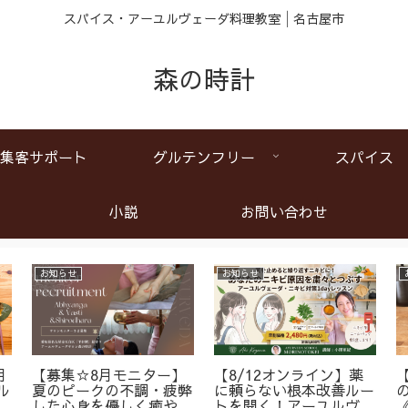
スパイス・アーユルヴェーダ料理教室│名古屋市
森の時計
集客サポート
グルテンフリー
スパイス
小説
お問い合わせ
お知らせ
お知らせ
月
【募集☆8月モニター】
【8/12オンライン】薬
ル
夏のピークの不調・疲弊
に頼らない根本改善ルー
ア
した心身を優しく癒やす
トを開く！アーユルヴェ