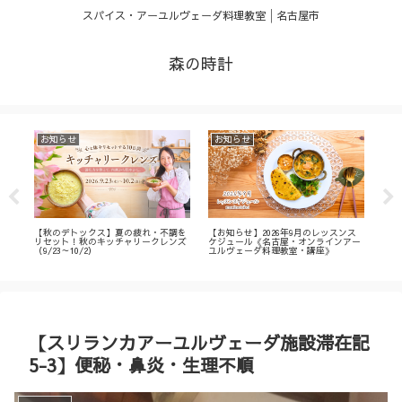
スパイス・アーユルヴェーダ料理教室│名古屋市
森の時計
お知らせ
お知らせ
お
・
【秋のデトックス】夏の疲れ・不調を
【お知らせ】2026年9月のレッスンス
【募
ィ
リセット！秋のキッチャリークレンズ
ケジュール《名古屋・オンラインアー
不調
（9/23～10/2）
ユルヴェーダ料理教室・講座》
名古
ン
【スリランカアーユルヴェーダ施設滞在記
5-3】便秘・鼻炎・生理不順