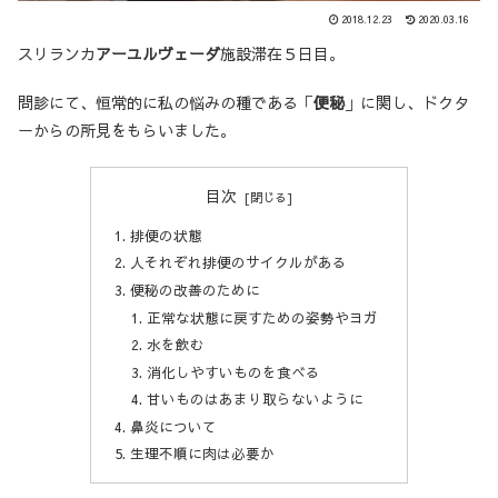
2018.12.23
2020.03.16
スリランカ
アーユルヴェーダ
施設滞在５日目。
問診にて、恒常的に私の悩みの種である「
便秘
」に関し、ドクタ
ーからの所見をもらいました。
目次
排便の状態
人それぞれ排便のサイクルがある
便秘の改善のために
正常な状態に戻すための姿勢やヨガ
水を飲む
消化しやすいものを食べる
甘いものはあまり取らないように
鼻炎について
生理不順に肉は必要か