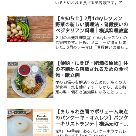
いるといわれる食べる美容液です。アー
ユルヴェーダにおいては、カパを鎮静す
る唯一の甘味です。本稿では、日本でも
古くから親しまれているこの「はちみ
【お知らせ】2月1dayレッスン│
1dayレッスン
つ」について、基礎知...
野菜の新しい調理法・普段使いの
ベジタリアン料理│横浜料理教室
２月の単発料理教室（1dayレッスン）の
ご案内です。日程、メニューが決定しま
した。2月のテーマは「普段使いの優しい
ベジタリアン料理」です。
【便秘・にきび・肥満の原因】体
ブログ
の不調から解放されるための食べ
物・献立例
体のお悩みを解消するために、多くの人
が食事に気を使います。しかし、ある特
定の味に偏ると逆効果になることも……
この記事では、心身のバランスを整える
ためのポイントと、献立例をご紹介しま
す。
【おしゃれ空間でボリューム満点
お店・グルメ
のパンケーキ・オムレツ】パンケ
ーキリストランテ│横浜元町・中
華街のカフェ
元町・中華街にあるパンケーキやオムレ
ツを提供するお店「Pancake