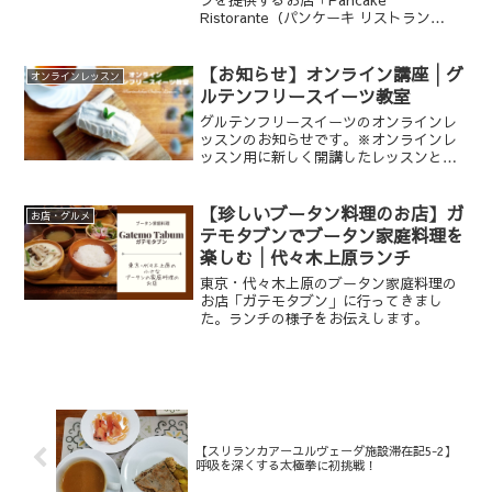
Ristorante（パンケーキ リストラン
テ）」をご紹介します。外観も内装も、
そしてお食事も、おしゃれです。。※こ
ちらのお店は閉店しております（2022年
【お知らせ】オンライン講座│グ
オンラインレッスン
10月17日追...
ルテンフリースイーツ教室
グルテンフリースイーツのオンラインレ
ッスンのお知らせです。※オンラインレ
ッスン用に新しく開講したレッスンとな
ります。
【珍しいブータン料理のお店】ガ
お店・グルメ
テモタブンでブータン家庭料理を
楽しむ│代々木上原ランチ
東京・代々木上原のブータン家庭料理の
お店「ガテモタブン」に行ってきまし
た。ランチの様子をお伝えします。
【スリランカアーユルヴェーダ施設滞在記5-2】
呼吸を深くする太極拳に初挑戦！