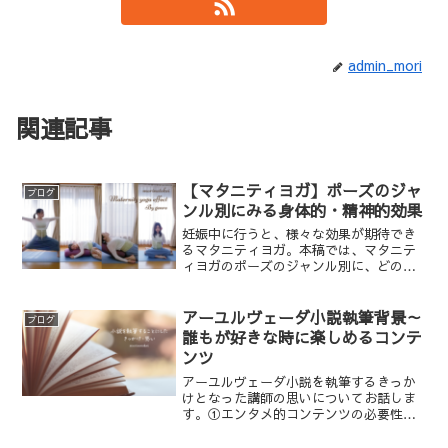
admin_mori
関連記事
【マタニティヨガ】ポーズのジャ
ブログ
ンル別にみる身体的・精神的効果
妊娠中に行うと、様々な効果が期待でき
るマタニティヨガ。本稿では、マタニテ
ィヨガのポーズのジャンル別に、どのよ
うな身体的、精神的効果が期待されるか
お伝えします。
アーユルヴェーダ小説執筆背景～
ブログ
誰もが好きな時に楽しめるコンテ
ンツ
アーユルヴェーダ小説を執筆するきっか
けとなった講師の思いについてお話しま
す。①エンタメ的コンテンツの必要性②
経済的・時間的余裕がなくても学べるよ
うに③「病気で入院中先生のブログ読ん