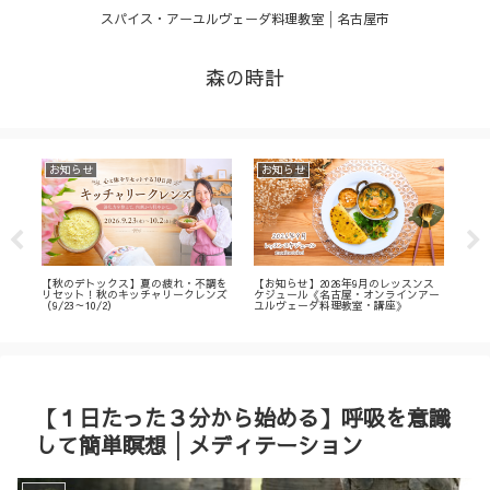
スパイス・アーユルヴェーダ料理教室│名古屋市
森の時計
お知らせ
お知らせ
お
・
【秋のデトックス】夏の疲れ・不調を
【お知らせ】2026年9月のレッスンス
【募
ィ
リセット！秋のキッチャリークレンズ
ケジュール《名古屋・オンラインアー
不調
（9/23～10/2）
ユルヴェーダ料理教室・講座》
名古
ン
【１日たった３分から始める】呼吸を意識
して簡単瞑想│メディテーション