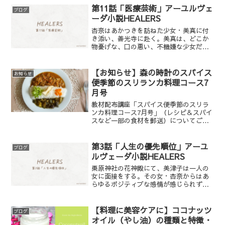
でました」というお声④アーユルヴェー
第11話「医療芸術」アーユルヴェ
ブログ
ダをストーリーで学んでもらいたい
ーダ小説HEALERS
杏奈はあかつきを訪ねた少女・美真に付
き添い、善光寺に赴く。美真は、どこか
物憂げな、口の悪い、不機嫌な少女だっ
た。別れ際になって、美真は中絶による
苦悩を誰にも話せなかったと打ち明け
た。アーユルヴェーダは、医者がクライ
【お知らせ】森の時計のスパイス
お知らせ
アントに命を吹き込むことによって癒し
便季節のスリランカ料理コース7
が達成される医療芸術。しかし、杏奈は
月号
美真の心の傷に気付いても何もできなか
ったと感じ、癒しは達成されなかったと
教材配布講座「スパイス便季節のスリラ
悔やむのだった。
ンカ料理コース7月号」（レシピ＆スパイ
スなど一部の食材を郵送）についてご紹
介します。■7/4（月）発送
■6/25（土）お申込み締め
第3話「人生の優先順位」アーユ
ブログ
ルヴェーダ小説HEALERS
栗原神社の花神殿にて、美津子は一人の
女に面接をする。その女・杏奈からはあ
らゆるポジティブな感情が感じられず、
タマス的でオージャス不足であった。し
かし、あかつきで働きたいという彼女の
意志は硬かった。美津子は彼女からかす
【料理に美容ケアに】ココナッツ
ブログ
かなプラーナを感じ、その目に一点のテ
オイル（やし油）の種類と特徴・
ージャスの光を見るのだった。