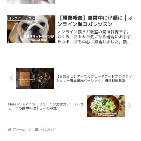
るようになるのでしょうか？
【開催報告】自粛中に小顔に│オ
オンラインレッスン
ンライン顔ヨガレッスン
オンライン顔ヨガ教室の開催報告です。
むくみ、たるみが気になる場合におすす
めのポーズを中心に練習しました。顔ヨ
ガオンラインレッスン顔ヨガとは、お顔
の筋肉を鍛え、ストレッチする、お顔の
ヨガです。顔のたるみ、むくみ、皺、ほ
うれい線、二重顎などのお...
【お知らせ】アーユルヴェーダフードプラクティ
ショナー養成講座ベーシック│横浜料理教室
Hale Puleマイラ・リューイン先生式アーユルヴ
ェーダの簡単料理│日々の献立
ホーム
お知らせ