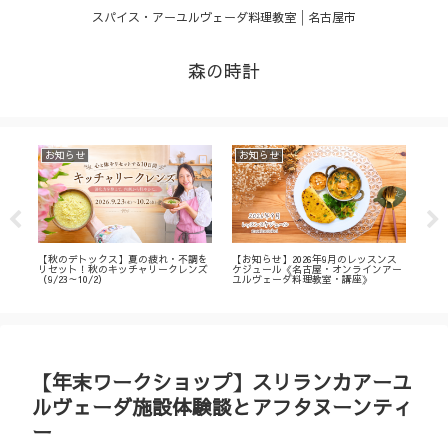
スパイス・アーユルヴェーダ料理教室│名古屋市
森の時計
お知らせ
お知らせ
お
・
【秋のデトックス】夏の疲れ・不調を
【お知らせ】2026年9月のレッスンス
【募
ィ
リセット！秋のキッチャリークレンズ
ケジュール《名古屋・オンラインアー
不調
（9/23～10/2）
ユルヴェーダ料理教室・講座》
名古
ン
【年末ワークショップ】スリランカアーユ
ルヴェーダ施設体験談とアフタヌーンティ
ー