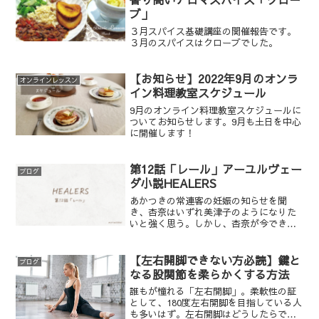
ブ」
３月スパイス基礎講座の関催報告です。
３月のスパイスはクローブでした。
【お知らせ】2022年9月のオンラ
オンラインレッスン
イン料理教室スケジュール
9月のオンライン料理教室スケジュールに
ついてお知らせします。9月も土日を中心
に開催します！
第12話「レール」アーユルヴェー
ブログ
ダ小説HEALERS
あかつきの常連客の妊娠の知らせを聞
き、杏奈はいずれ美津子のようになりた
いと強く思う。しかし、杏奈が今できる
まともな仕事は、小須賀との足込温泉へ
の弁当作りだけだった。お盆休みに帰省
した杏奈は、父母に胸を張れるよう、今
【左右開脚できない方必読】鍵と
ブログ
自分が乗っているレールの上を早く進ま
なる股関節を柔らかくする方法
ねばならないと認識する。その頃、小須
誰もが憧れる「左右開脚」。柔軟性の証
賀は美津子に「杏奈の契約を更新するべ
として、180度左右開脚を目指している人
きではない」と遠回しに語っていた。
も多いはず。左右開脚はどうしたらでき