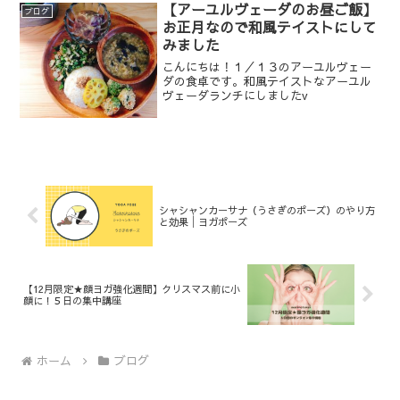
ゥルシー）はインド・ネパール原産のシ
【アーユルヴェーダのお昼ご飯】
ブログ
ソ科の植物。草丈は30～...
お正月なので和風テイストにして
みました
こんにちは！１／１３のアーユルヴェー
ダの食卓です。和風テイストなアーユル
ヴェーダランチにしましたv
シャシャンカーサナ（うさぎのポーズ）のやり方
と効果│ヨガポーズ
【12月限定★顔ヨガ強化週間】クリスマス前に小
顔に！５日の集中講座
ホーム
ブログ