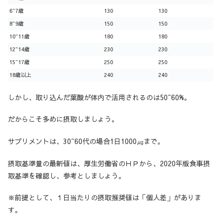
6~7歳
130
130
8~9歳
150
150
10~11歳
180
180
12~14歳
230
230
15~17歳
250
250
18歳以上
240
240
しかし、取り込んだ葉酸が体内で活用されるのは50~60%。
だからこそ多めに摂取しましょう。
サプリメントは、30~60代の場合1日1000㎍まで。
摂取基準量の最新値は、厚生労働省のＨＰから、2020年版食事摂
取基準を確認し、参考としましょう。
※前提として、１日当たりの摂取推奨値は「個人差」がありま
す。