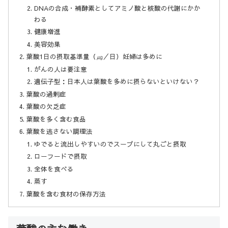
DNAの合成・補酵素としてアミノ酸と核酸の代謝にかか
わる
健康増進
美容効果
葉酸1日の摂取基準量（㎍／日）妊婦は多めに
がんの人は要注意
遺伝子型：日本人は葉酸を多めに摂らないといけない？
葉酸の過剰症
葉酸の欠乏症
葉酸を多く含む食品
葉酸を逃さない調理法
ゆでると流出しやすいのでスープにして丸ごと摂取
ローフードで摂取
全体を食べる
蒸す
葉酸を含む食材の保存方法