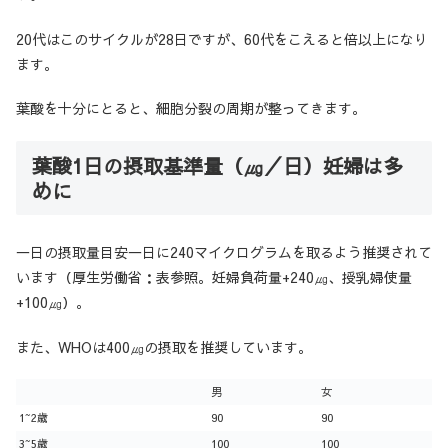
20代はこのサイクルが28日ですが、60代をこえると倍以上になり
ます。
葉酸を十分にとると、細胞分裂の周期が整ってきます。
葉酸1日の摂取基準量（㎍／日）妊婦は多
めに
一日の摂取量目安一日に240マイクログラムを取るよう推奨されて
います（厚生労働省：表参照。妊婦負荷量+240㎍、授乳婦使量
+100㎍）。
また、WHOは400㎍の摂取を推奨しています。
男
女
1~2歳
90
90
3~5歳
100
100