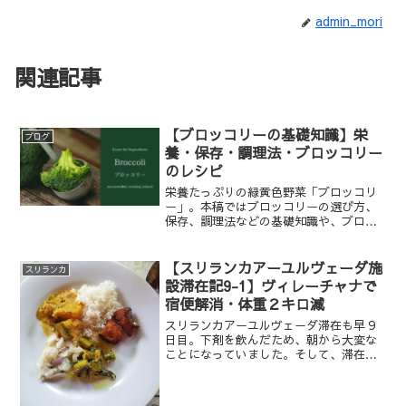
admin_mori
関連記事
【ブロッコリーの基礎知識】栄
ブログ
養・保存・調理法・ブロッコリー
のレシピ
栄養たっぷりの緑黄色野菜「ブロッコリ
ー」。本稿ではブロッコリーの選び方、
保存、調理法などの基礎知識や、ブロッ
コリーを使ったレシピをご紹介します。
【スリランカアーユルヴェーダ施
スリランカ
設滞在記9-1】ヴィレーチャナで
宿便解消・体重２キロ減
スリランカアーユルヴェーダ滞在も早９
日目。下剤を飲んだため、朝から大変な
ことになっていました。そして、滞在９
日目にして、新しい施術も始まります。