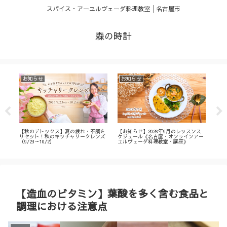
スパイス・アーユルヴェーダ料理教室│名古屋市
森の時計
お知らせ
お知らせ
お
・
【秋のデトックス】夏の疲れ・不調を
【お知らせ】2026年9月のレッスンス
【募
ィ
リセット！秋のキッチャリークレンズ
ケジュール《名古屋・オンラインアー
不調
（9/23～10/2）
ユルヴェーダ料理教室・講座》
名古
ン
【造血のビタミン】葉酸を多く含む食品と
調理における注意点