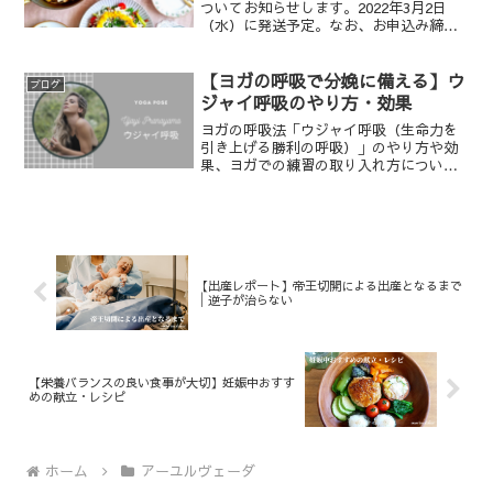
ついてお知らせします。2022年3月2日
（水）に発送予定。なお、お申込み締め
日は2/25（金）、26日（土）以降バック
ナンバーとなります。森の時計のスパイ
ス便毎月定額で教材配布（レシピ＆一部
【ヨガの呼吸で分娩に備える】ウ
ブログ
食材）を行う...
ジャイ呼吸のやり方・効果
ヨガの呼吸法「ウジャイ呼吸（生命力を
引き上げる勝利の呼吸）」のやり方や効
果、ヨガでの練習の取り入れ方について
お伝えします。
【出産レポート】帝王切開による出産となるまで
│逆子が治らない
【栄養バランスの良い食事が大切】妊娠中おすす
めの献立・レシピ
ホーム
アーユルヴェーダ