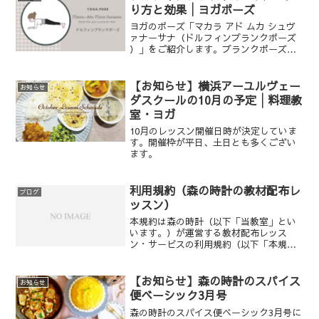
り方と効果│ヨガポーズ
ヨガのポーズ「マカラ アド ムカ シュヴ
ァナーサナ（ドルフィンプランクポーズ
）」をご紹介します。プランクポーズの
バリエーションです。
【お知らせ】横浜アーユルヴェー
お知らせ
ダスクールの10月の予定│料理教
室・ヨガ
10月のレッスン開催日時が決定していま
す。開催枠が平日、土日とも多くござい
ます。
利用規約（森の時計の教材配布レ
ブログ
ッスン）
本規約は森の時計（以下「当教室」とい
います。）が運営する教材配布レッス
ン・サービスの利用規約（以下「本規
約」といいます。）です。お申込み時に
必ご一読ください。料金のお支払いと同
時に、利用規約に同意したこととみなさ
【お知らせ】森の時計のスパイス
お知らせ
せていただきます。
便ベーシック3月号
森の時計のスパイス便ベーシック3月号に