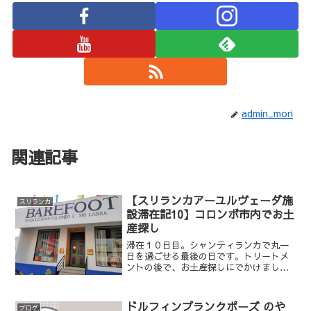
admin_mori
関連記事
【スリランカアーユルヴェーダ施
スリランカ
設滞在記10】コロンボ市内でお土
産探し
滞在１０日目。シャンティランカで丸一
日を過ごせる最後の日です。トリートメ
ントの後で、お土産探しにでかけまし
た。
ドルフィンプランクポーズ のや
ブログ