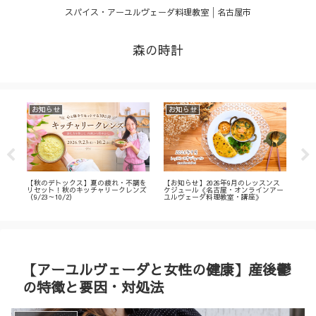
スパイス・アーユルヴェーダ料理教室│名古屋市
森の時計
お知らせ
お知らせ
お
・
【秋のデトックス】夏の疲れ・不調を
【お知らせ】2026年9月のレッスンス
【募
ィ
リセット！秋のキッチャリークレンズ
ケジュール《名古屋・オンラインアー
不調
（9/23～10/2）
ユルヴェーダ料理教室・講座》
名古
ン
【アーユルヴェーダと女性の健康】産後鬱
の特徴と要因・対処法