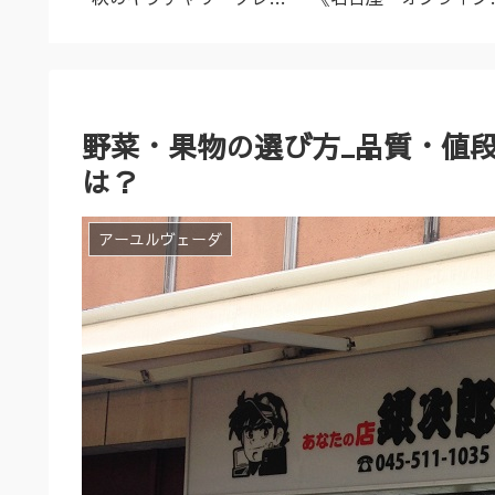
名古屋市
ズ（9/23～10/2）
ーユルヴェーダ料理教
室・講座》
野菜・果物の選び方_品質・値
は？
アーユルヴェーダ