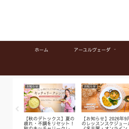
ホーム
アーユルヴェーダ
お知らせ
お知らせ
名】首肩
【秋のデトックス】夏の
【お知らせ】2026年9
くみに
疲れ・不調をリセット！
のレッスンスケジュー
ガ＆バス
秋のキッチャリークレン
《名古屋・オンライン