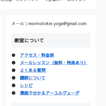
ーユルヴェーダ料理教
ダトリートメント（シロ
ル”な
室・講座》
ダーラほか）
疑惑を
メール：morinotokei.yoga@gmail.com
教室について
●
アクセス・料金表
●
メールレッスン（無料・特典あり）
●
よくある質問
●
講師について
●
レシピ
●
漫画で分かるアーユルヴェーダ