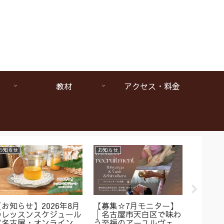
教材
アクセス・料金
お知らせ
お知らせ
お知らせ
【お知らせ】2026年8月
【募集☆7月モニター】
【1da
のレッスンスケジュール
│名古屋市天白区で味わ
ヴェー
《名古屋・オンラインア
う至福のアーユルヴェー
は本当