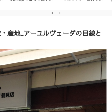
│名古屋市天白区アーユ
ーダ・ニキビ対策1day
ルヴェーダサロン
レッスン（ニームパック
付き）
段・産地_アーユルヴェーダの目線と