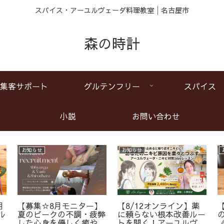
スパイス・アーユルヴェーダ料理教室│名古屋市
森の時計
集客サポート
グルテンフリー
スパイス
小説
お問い合わせ
お知らせ
お知らせ
月
【募集☆8月モニター】
【8/12オンライン】薬
ル
夏のピークの不調・疲弊
に頼らない根本改善ルー
ア
した心身を優しく癒やす
トを開く！アーユルヴェ