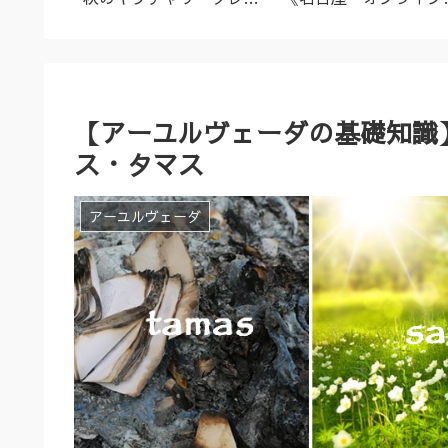
名古屋市
ズ（9/23～10/2）
ーユルヴェーダ料理教
室・講座》
【アーユルヴェーダの基礎知識
ス・タマス
アーユルヴェーダ