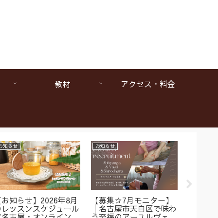
教材
アクセス・料金
お知らせ
お知らせ
お知らせ
【お知らせ】2026年8月
【募集☆7月モニター】
【1da
のレッスンスケジュール
│名古屋市天白区で味わ
ヴェー
《名古屋・オンラインア
う至福のアーユルヴェー
は本当