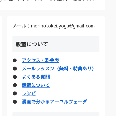
ーユルヴェーダ料理教
ダトリートメント（シロ
ル”な
室・講座》
ダーラほか）
疑惑を
メール：morinotokei.yoga@gmail.com
教室について
●
アクセス・料金表
●
メールレッスン（無料・特典あり）
●
よくある質問
●
講師について
●
レシピ
●
漫画で分かるアーユルヴェーダ