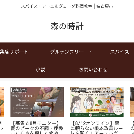
スパイス・アーユルヴェーダ料理教室│名古屋市
森の時計
集客サポート
グルテンフリー
スパイス
小説
お問い合わせ
お知らせ
お知らせ
月
【募集☆8月モニター】
【8/12オンライン】薬
ル
夏のピークの不調・疲弊
に頼らない根本改善ルー
ア
した心身を優しく癒やす
トを開く！アーユルヴェ