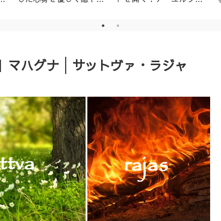
│名古屋市天白区アーユ
ーダ・ニキビ対策1day
ルヴェーダサロン
レッスン（ニームパック
付き）
】マハグナ│サットヴァ・ラジャ