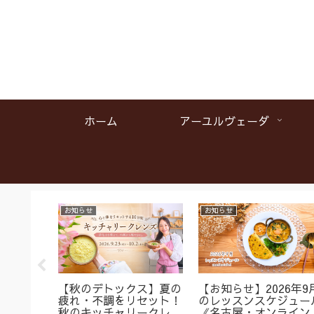
ホーム
アーユルヴェーダ
お知らせ
お知らせ
名】首肩
【秋のデトックス】夏の
【お知らせ】2026年9
くみに
疲れ・不調をリセット！
のレッスンスケジュー
ガ＆バス
秋のキッチャリークレン
《名古屋・オンライン