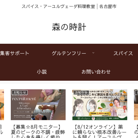
スパイス・アーユルヴェーダ料理教室│名古屋市
森の時計
集客サポート
グルテンフリー
スパイス
小説
お問い合わせ
お知らせ
お知らせ
月
【募集☆8月モニター】
【8/12オンライン】薬
ル
夏のピークの不調・疲弊
に頼らない根本改善ルー
ア
した心身を優しく癒やす
トを開く！アーユルヴェ