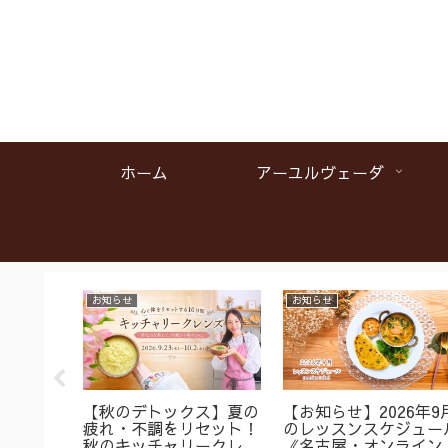
ホーム
アーユルヴェーダ
お知らせ
お知らせ
名】首肩
【秋のデトックス】夏の
【お知らせ】2026年9
くみに
疲れ・不調をリセット！
のレッスンスケジュー
ガ＆バス
秋のキッチャリークレン
《名古屋・オンライン