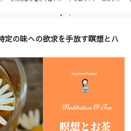
│名古屋市天白区アーユ
ーダ・ニキビ対策1day
ルヴェーダサロン
レッスン（ニームパック
付き）
特定の味への欲求を手放す瞑想とハ