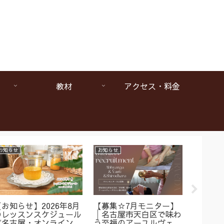
教材
アクセス・料金
お知らせ
お知らせ
お知らせ
【お知らせ】2026年8月
【募集☆7月モニター】
【1da
のレッスンスケジュール
│名古屋市天白区で味わ
ヴェー
《名古屋・オンラインア
う至福のアーユルヴェー
は本当