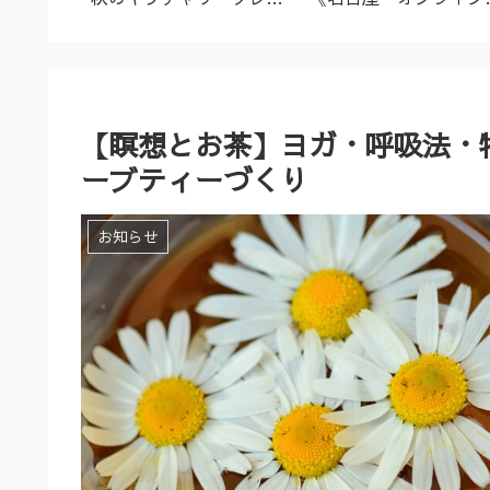
名古屋市
ズ（9/23～10/2）
ーユルヴェーダ料理教
室・講座》
【瞑想とお茶】ヨガ・呼吸法・
ーブティーづくり
お知らせ