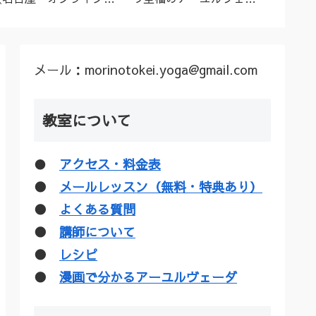
ーユルヴェーダ料理教
ダトリートメント（シロ
ル”な
室・講座》
ダーラほか）
疑惑を
メール：morinotokei.yoga@gmail.com
教室について
●
アクセス・料金表
●
メールレッスン（無料・特典あり）
●
よくある質問
●
講師について
●
レシピ
●
漫画で分かるアーユルヴェーダ