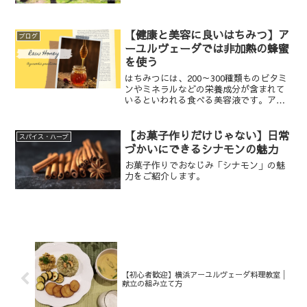
の食材について解説します。3月は鬱滞が
起きやすく肝臓が弱りやすいので、苦味
のある食べ物を摂り、体を動かしましょ
【健康と美容に良いはちみつ】ア
ブログ
う。
ーユルヴェーダでは非加熱の蜂蜜
を使う
はちみつには、200～300種類ものビタミ
ンやミネラルなどの栄養成分が含まれて
いるといわれる食べる美容液です。アー
ユルヴェーダにおいては、カパを鎮静す
る唯一の甘味です。本稿では、日本でも
古くから親しまれているこの「はちみ
【お菓子作りだけじゃない】日常
スパイス・ハーブ
つ」について、基礎知...
づかいにできるシナモンの魅力
お菓子作りでおなじみ「シナモン」の魅
力をご紹介します。
【初心者歓迎】横浜アーユルヴェーダ料理教室│
献立の組み立て方