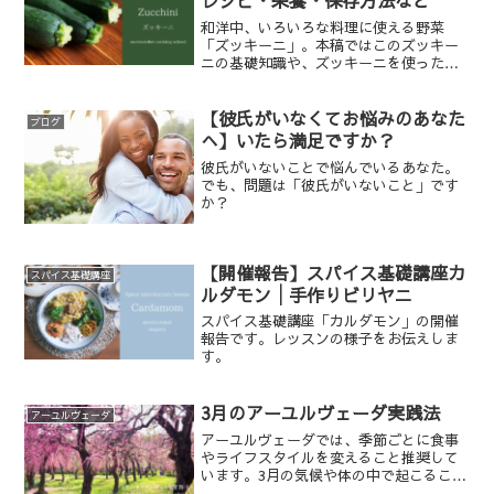
レシピ・栄養・保存方法など
和洋中、いろいろな料理に使える野菜
「ズッキーニ」。本稿ではこのズッキー
ニの基礎知識や、ズッキーニを使ったお
すすめの料理レシピをお伝えします。
【彼氏がいなくてお悩みのあなた
ブログ
へ】いたら満足ですか？
彼氏がいないことで悩んでいるあなた。
でも、問題は「彼氏がいないこと」です
か？
【開催報告】スパイス基礎講座カ
スパイス基礎講座
ルダモン│手作りビリヤニ
スパイス基礎講座「カルダモン」の開催
報告です。レッスンの様子をお伝えしま
す。
3月のアーユルヴェーダ実践法
アーユルヴェーダ
アーユルヴェーダでは、季節ごとに食事
やライフスタイルを変えること推奨して
います。3月の気候や体の中で起こるこ
と、推奨される行動や、食事、おすすめ