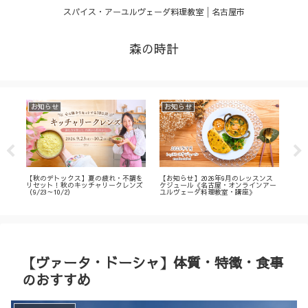
スパイス・アーユルヴェーダ料理教室│名古屋市
森の時計
お知らせ
お知らせ
お
・
【秋のデトックス】夏の疲れ・不調を
【お知らせ】2026年9月のレッスンス
【募
ィ
リセット！秋のキッチャリークレンズ
ケジュール《名古屋・オンラインアー
不調
（9/23～10/2）
ユルヴェーダ料理教室・講座》
名古
ン
【ヴァータ・ドーシャ】体質・特徴・食事
のおすすめ